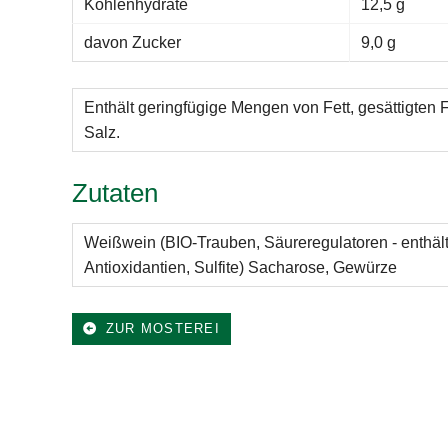
Kohlenhydrate
12,5 g
davon Zucker
9,0 g
Enthält geringfügige Mengen von Fett, gesättigten 
Salz.
Zutaten
Weißwein (BIO-Trauben, Säureregulatoren - enthäl
Antioxidantien, Sulfite) Sacharose, Gewürze
ZUR MOSTEREI