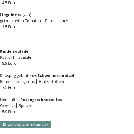
14.5 Euro
Linguine
(vegan)
getrockneten Tomaten │ Pilze │ Lauch
11.5 Euro
••••
Rinderroulade
Rotkohl │ Spätzle
19.9 Euro
Knusprig gebratenes
Schweineschnitzel
Rahmchampignons │ Bratkartoffeln
17.5 Euro
Herzhaftes
Putengeschnetzeltes
Gemüse │ Spätzle
15.9 Euro
ZURÜCK ZUM KALENDER